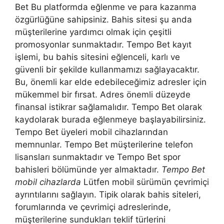
Bet Bu platformda eğlenme ve para kazanma
özgürlüğüne sahipsiniz. Bahis sitesi şu anda
müşterilerine yardımcı olmak için çeşitli
promosyonlar sunmaktadır. Tempo Bet kayıt
işlemi, bu bahis sitesini eğlenceli, karlı ve
güvenli bir şekilde kullanmamızı sağlayacaktır.
Bu, önemli kar elde edebileceğimiz adresler için
mükemmel bir fırsat. Adres önemli düzeyde
finansal istikrar sağlamalıdır. Tempo Bet olarak
kaydolarak burada eğlenmeye başlayabilirsiniz.
Tempo Bet üyeleri mobil cihazlarından
memnunlar. Tempo Bet müşterilerine telefon
lisansları sunmaktadır ve Tempo Bet spor
bahisleri bölümünde yer almaktadır.
Tempo Bet
mobil cihazlarda
Lütfen mobil sürümün çevrimiçi
ayrıntılarını sağlayın. Tipik olarak bahis siteleri,
forumlarında ve çevrimiçi adreslerinde,
müşterilerine sundukları teklif türlerini