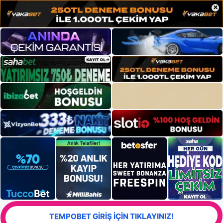
×
TEMPOBET GİRİŞ İÇİN TIKLAYINIZ!