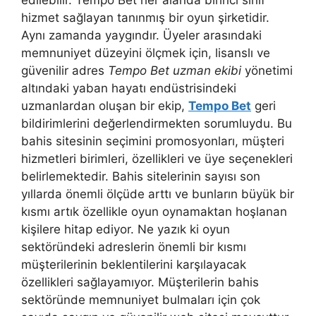
hizmet sağlayan tanınmış bir oyun şirketidir.
Aynı zamanda yaygındır. Üyeler arasındaki
memnuniyet düzeyini ölçmek için, lisanslı ve
güvenilir adres
Tempo Bet uzman ekibi
yönetimi
altındaki yaban hayatı endüstrisindeki
uzmanlardan oluşan bir ekip,
Tempo Bet
geri
bildirimlerini değerlendirmekten sorumluydu. Bu
bahis sitesinin seçimini promosyonları, müşteri
hizmetleri birimleri, özellikleri ve üye seçenekleri
belirlemektedir. Bahis sitelerinin sayısı son
yıllarda önemli ölçüde arttı ve bunların büyük bir
kısmı artık özellikle oyun oynamaktan hoşlanan
kişilere hitap ediyor. Ne yazık ki oyun
sektöründeki adreslerin önemli bir kısmı
müşterilerinin beklentilerini karşılayacak
özellikleri sağlayamıyor. Müşterilerin bahis
sektöründe memnuniyet bulmaları için çok