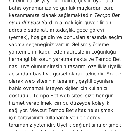
sürekli olarak yayınlanmakta, çeşitli oyunlara
bahis oynamanıza ve günlük maçlardan para
kazanmanıza olanak sağlamaktadır.
Tempo Bet
oyun dünyası
Yardım almak için güvenilir bir
adresle sadakat, arkadaşlık, gece görevi
(yemek), hoş geldin ve bonusları arasında seçim
yapma seçeneğiniz vardır. Gelişmiş ödeme
yöntemlerini kabul eden adreslerin çoğunluğu
herhangi bir sorun yaratmamakta ve Tempo Bet
nasıl üye olunur sitesinin tasarımı özellikle üyelik
açısından basit ve görsel olarak çekicidir. Sonuç
olarak web sitesinin tasarımı, çeşitli oyunlara
bahis oynamak isteyen kişiler için kullanıcı
dostudur. Tempo Bet web sitesi size her gün
hizmet verebilmek için bu düzeyde kolaylık
sağlıyor. Mevcut Tempo Bet sitesine erişmek
için tarayıcınızı kullanarak verilen adresi
taramanız yeterlidir. Üyelik bağlantısına erişmek