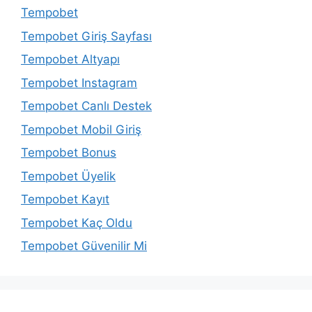
Tempobet
Tempobet Giriş Sayfası
Tempobet Altyapı
Tempobet Instagram
Tempobet Canlı Destek
Tempobet Mobil Giriş
Tempobet Bonus
Tempobet Üyelik
Tempobet Kayıt
Tempobet Kaç Oldu
Tempobet Güvenilir Mi