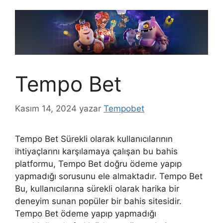
Tempo Bet
Kasım 14, 2024
yazar
Tempobet
Tempo Bet Sürekli olarak kullanıcılarının
ihtiyaçlarını karşılamaya çalışan bu bahis
platformu, Tempo Bet doğru ödeme yapıp
yapmadığı sorusunu ele almaktadır. Tempo Bet
Bu, kullanıcılarına sürekli olarak harika bir
deneyim sunan popüler bir bahis sitesidir.
Tempo Bet ödeme yapıp yapmadığı