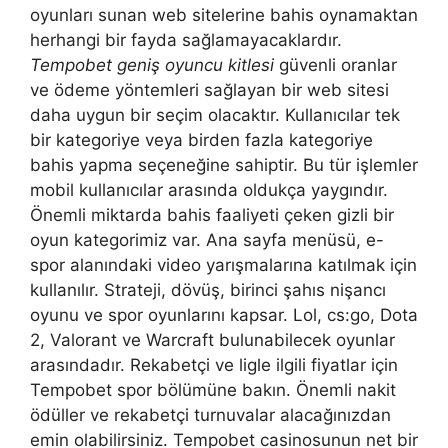
oyunları sunan web sitelerine bahis oynamaktan
herhangi bir fayda sağlamayacaklardır.
Tempobet geniş oyuncu kitlesi
güvenli oranlar
ve ödeme yöntemleri sağlayan bir web sitesi
daha uygun bir seçim olacaktır. Kullanıcılar tek
bir kategoriye veya birden fazla kategoriye
bahis yapma seçeneğine sahiptir. Bu tür işlemler
mobil kullanıcılar arasında oldukça yaygındır.
Önemli miktarda bahis faaliyeti çeken gizli bir
oyun kategorimiz var. Ana sayfa menüsü, e-
spor alanındaki video yarışmalarına katılmak için
kullanılır. Strateji, dövüş, birinci şahıs nişancı
oyunu ve spor oyunlarını kapsar. Lol, cs:go, Dota
2, Valorant ve Warcraft bulunabilecek oyunlar
arasındadır. Rekabetçi ve ligle ilgili fiyatlar için
Tempobet spor bölümüne bakın. Önemli nakit
ödüller ve rekabetçi turnuvalar alacağınızdan
emin olabilirsiniz. Tempobet casinosunun net bir