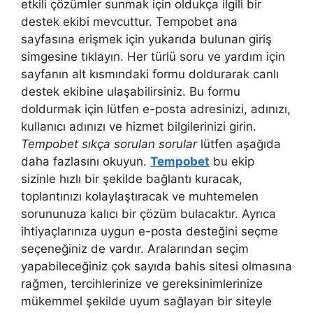
etkili çözümler sunmak için oldukça ilgili bir
destek ekibi mevcuttur. Tempobet ana
sayfasına erişmek için yukarıda bulunan giriş
simgesine tıklayın. Her türlü soru ve yardım için
sayfanın alt kısmındaki formu doldurarak canlı
destek ekibine ulaşabilirsiniz. Bu formu
doldurmak için lütfen e-posta adresinizi, adınızı,
kullanıcı adınızı ve hizmet bilgilerinizi girin.
Tempobet sıkça sorulan sorular
lütfen aşağıda
daha fazlasını okuyun.
Tempobet
bu ekip
sizinle hızlı bir şekilde bağlantı kuracak,
toplantınızı kolaylaştıracak ve muhtemelen
sorununuza kalıcı bir çözüm bulacaktır. Ayrıca
ihtiyaçlarınıza uygun e-posta desteğini seçme
seçeneğiniz de vardır. Aralarından seçim
yapabileceğiniz çok sayıda bahis sitesi olmasına
rağmen, tercihlerinize ve gereksinimlerinize
mükemmel şekilde uyum sağlayan bir siteyle