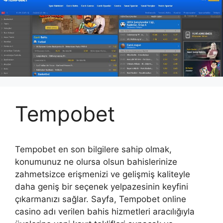
Tempobet
Tempobet en son bilgilere sahip olmak,
konumunuz ne olursa olsun bahislerinize
zahmetsizce erişmenizi ve gelişmiş kaliteyle
daha geniş bir seçenek yelpazesinin keyfini
çıkarmanızı sağlar. Sayfa, Tempobet online
casino adı verilen bahis hizmetleri aracılığıyla