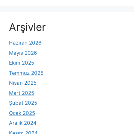
Arşivler
Haziran 2026
Mayıs 2026
Ekim 2025
Temmuz 2025
Nisan 2025
Mart 2025
Şubat 2025
Ocak 2025
Aralık 2024
Kasım 2024