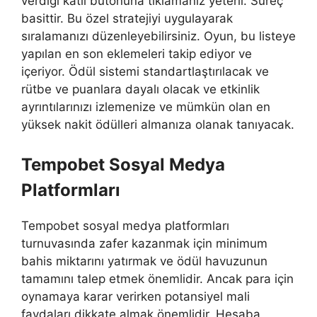
verdiği katıl butonuna tıklamanız yeterli. Süreç
basittir. Bu özel stratejiyi uygulayarak
sıralamanızı düzenleyebilirsiniz. Oyun, bu listeye
yapılan en son eklemeleri takip ediyor ve
içeriyor. Ödül sistemi standartlaştırılacak ve
rütbe ve puanlara dayalı olacak ve etkinlik
ayrıntılarınızı izlemenize ve mümkün olan en
yüksek nakit ödülleri almanıza olanak tanıyacak.
Tempobet Sosyal Medya
Platformları
Tempobet sosyal medya platformları
turnuvasında zafer kazanmak için minimum
bahis miktarını yatırmak ve ödül havuzunun
tamamını talep etmek önemlidir. Ancak para için
oynamaya karar verirken potansiyel mali
faydaları dikkate almak önemlidir. Hesaba,