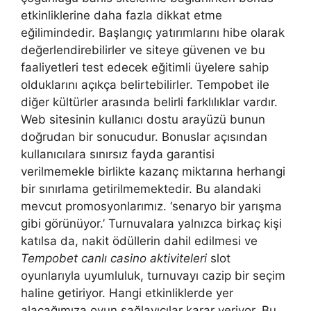
etkinliklerine daha fazla dikkat etme
eğilimindedir. Başlangıç ​​yatırımlarını hibe olarak
değerlendirebilirler ve siteye güvenen ve bu
faaliyetleri test edecek eğitimli üyelere sahip
olduklarını açıkça belirtebilirler. Tempobet ile
diğer kültürler arasında belirli farklılıklar vardır.
Web sitesinin kullanıcı dostu arayüzü bunun
doğrudan bir sonucudur. Bonuslar açısından
kullanıcılara sınırsız fayda garantisi
verilmemekle birlikte kazanç miktarına herhangi
bir sınırlama getirilmemektedir. Bu alandaki
mevcut promosyonlarımız. ‘senaryo bir yarışma
gibi görünüyor.’ Turnuvalara yalnızca birkaç kişi
katılsa da, nakit ödüllerin dahil edilmesi ve
Tempobet canlı casino aktiviteleri
slot
oyunlarıyla uyumluluk, turnuvayı cazip bir seçim
haline getiriyor. Hangi etkinliklerde yer
alacağımıza oyun sağlayıcılar karar veriyor. Bu,