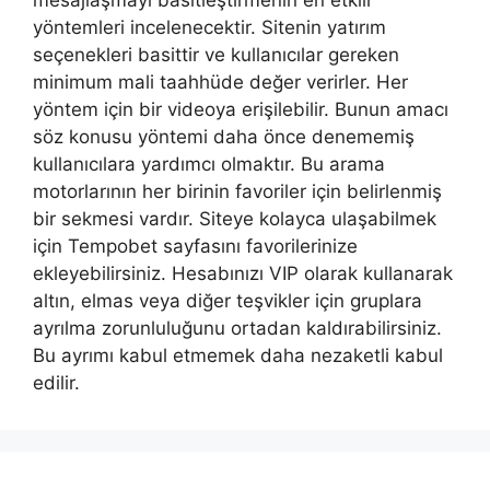
yöntemleri incelenecektir. Sitenin yatırım
seçenekleri basittir ve kullanıcılar gereken
minimum mali taahhüde değer verirler. Her
yöntem için bir videoya erişilebilir. Bunun amacı
söz konusu yöntemi daha önce denememiş
kullanıcılara yardımcı olmaktır. Bu arama
motorlarının her birinin favoriler için belirlenmiş
bir sekmesi vardır. Siteye kolayca ulaşabilmek
için Tempobet sayfasını favorilerinize
ekleyebilirsiniz. Hesabınızı VIP olarak kullanarak
altın, elmas veya diğer teşvikler için gruplara
ayrılma zorunluluğunu ortadan kaldırabilirsiniz.
Bu ayrımı kabul etmemek daha nezaketli kabul
edilir.