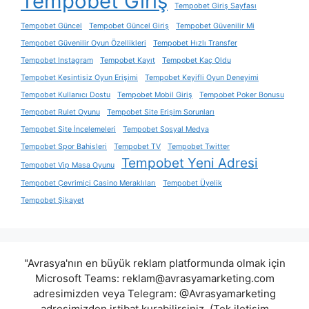
Tempobet Giriş
Tempobet Giriş Sayfası
Tempobet Güncel
Tempobet Güncel Giriş
Tempobet Güvenilir Mi
Tempobet Güvenilir Oyun Özellikleri
Tempobet Hızlı Transfer
Tempobet Instagram
Tempobet Kayıt
Tempobet Kaç Oldu
Tempobet Kesintisiz Oyun Erişimi
Tempobet Keyifli Oyun Deneyimi
Tempobet Kullanıcı Dostu
Tempobet Mobil Giriş
Tempobet Poker Bonusu
Tempobet Rulet Oyunu
Tempobet Site Erişim Sorunları
Tempobet Site İncelemeleri
Tempobet Sosyal Medya
Tempobet Spor Bahisleri
Tempobet TV
Tempobet Twitter
Tempobet Yeni Adresi
Tempobet Vip Masa Oyunu
Tempobet Çevrimiçi Casino Meraklıları
Tempobet Üyelik
Tempobet Şikayet
"Avrasya'nın en büyük reklam platformunda olmak için
Microsoft Teams:
reklam@avrasyamarketing.com
adresimizden veya Telegram: @Avrasyamarketing
adresimizden irtibat kurabilirsiniz. (Tek iletişim