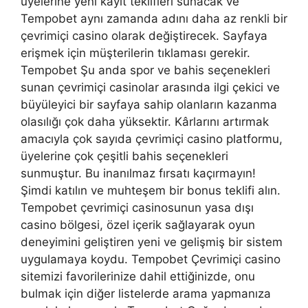
üyelerine yeni kayıt teklifleri sunacak ve
Tempobet aynı zamanda adını daha az renkli bir
çevrimiçi casino olarak değiştirecek. Sayfaya
erişmek için müşterilerin tıklaması gerekir.
Tempobet Şu anda spor ve bahis seçenekleri
sunan çevrimiçi casinolar arasında ilgi çekici ve
büyüleyici bir sayfaya sahip olanların kazanma
olasılığı çok daha yüksektir. Kârlarını artırmak
amacıyla çok sayıda çevrimiçi casino platformu,
üyelerine çok çeşitli bahis seçenekleri
sunmuştur. Bu inanılmaz fırsatı kaçırmayın!
Şimdi katılın ve muhteşem bir bonus teklifi alın.
Tempobet çevrimiçi casinosunun yasa dışı
casino bölgesi, özel içerik sağlayarak oyun
deneyimini geliştiren yeni ve gelişmiş bir sistem
uygulamaya koydu. Tempobet Çevrimiçi casino
sitemizi favorilerinize dahil ettiğinizde, onu
bulmak için diğer listelerde arama yapmanıza