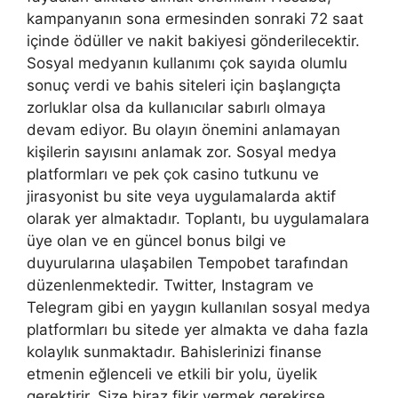
kampanyanın sona ermesinden sonraki 72 saat
içinde ödüller ve nakit bakiyesi gönderilecektir.
Sosyal medyanın kullanımı çok sayıda olumlu
sonuç verdi ve bahis siteleri için başlangıçta
zorluklar olsa da kullanıcılar sabırlı olmaya
devam ediyor. Bu olayın önemini anlamayan
kişilerin sayısını anlamak zor. Sosyal medya
platformları ve pek çok casino tutkunu ve
jirasyonist bu site veya uygulamalarda aktif
olarak yer almaktadır. Toplantı, bu uygulamalara
üye olan ve en güncel bonus bilgi ve
duyurularına ulaşabilen Tempobet tarafından
düzenlenmektedir. Twitter, Instagram ve
Telegram gibi en yaygın kullanılan sosyal medya
platformları bu sitede yer almakta ve daha fazla
kolaylık sunmaktadır. Bahislerinizi finanse
etmenin eğlenceli ve etkili bir yolu, üyelik
gerektirir. Size biraz fikir vermek gerekirse