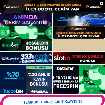
×
TEMPOBET GİRİŞ İÇİN TIKLAYINIZ!