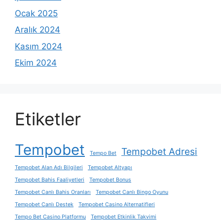
Ocak 2025
Aralık 2024
Kasım 2024
Ekim 2024
Etiketler
Tempobet
Tempobet Adresi
Tempo Bet
Tempobet Alan Adı Bilgileri
Tempobet Altyapı
Tempobet Bahis Faaliyetleri
Tempobet Bonus
Tempobet Canlı Bahis Oranları
Tempobet Canlı Bingo Oyunu
Tempobet Canlı Destek
Tempobet Casino Alternatifleri
Tempo Bet Casino Platformu
Tempobet Etkinlik Takvimi