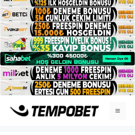
İçeriğe
atla
Menü