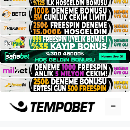
İçeriğe
atla
Menü