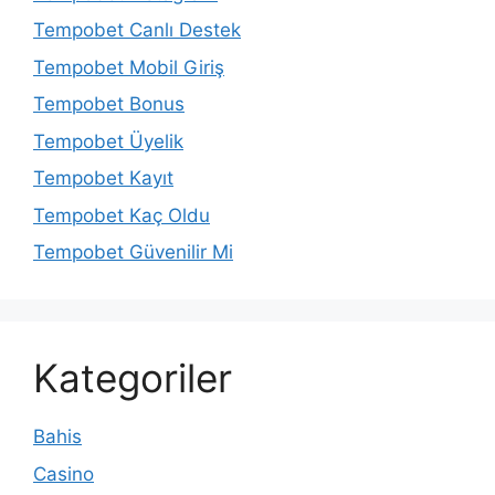
Tempobet Canlı Destek
Tempobet Mobil Giriş
Tempobet Bonus
Tempobet Üyelik
Tempobet Kayıt
Tempobet Kaç Oldu
Tempobet Güvenilir Mi
Kategoriler
Bahis
Casino